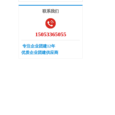
联系我们
15053365055
专注企业团建12年
优质企业团建供应商