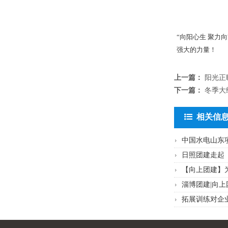
“向阳心生 聚力向
强大的力量！
上一篇：
阳光正
下一篇：
冬季大
相关信
中国水电山东项
日照团建走起
【向上团建】
淄博团建|向
拓展训练对企