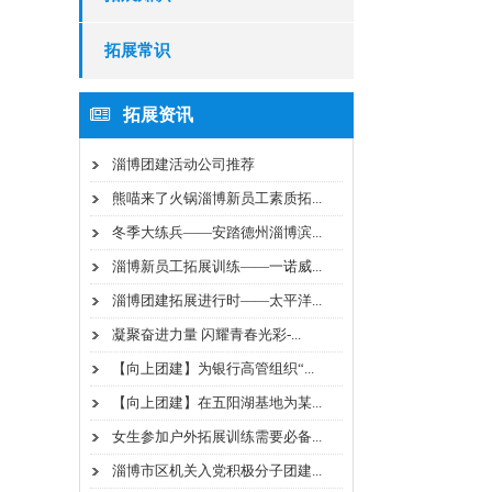
拓展常识
拓展资讯
淄博团建活动公司推荐
熊喵来了火锅淄博新员工素质拓...
冬季大练兵——安踏德州淄博滨...
淄博新员工拓展训练——一诺威...
淄博团建拓展进行时——太平洋...
凝聚奋进力量 闪耀青春光彩-...
【向上团建】为银行高管组织“...
【向上团建】在五阳湖基地为某...
女生参加户外拓展训练需要必备...
淄博市区机关入党积极分子团建...