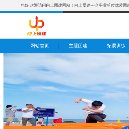
您好 欢迎访问向上团建网站！向上团建---企事业单位优质团
网站首页
主题团建
拓展训练