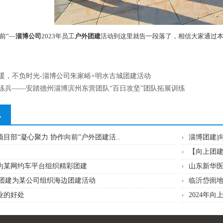
前”—
淄博公司
2023年员工
户外团建
活动到这里就告一段落了，相信大家通过
暖，不负时光-淄博公司朱家峪+明水古城团建活动
练兵——安踏德州淄博滨州东营团队“百日攻坚”团队拓展训练
息
目部“凝心聚力 协作向前”户外团建活..
淄博团建|
【向上团
为某网约车平台组织精彩团建
山东新华
上团建为某公司组织海边团建活动
临沂岱崮地
业的好处
2024年向