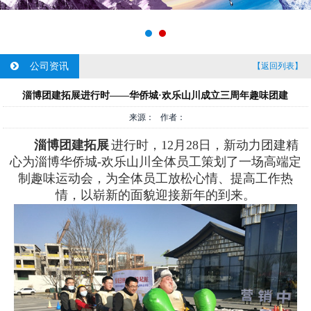
公司资讯
【返回列表】
淄博团建拓展进行时——华侨城·欢乐山川成立三周年趣味团建
来源： 作者：
淄博团建拓展
进行时，12月28日，新动力团建精
心为淄博华侨城-欢乐山川全体员工策划了一场高端定
制趣味运动会，为全体员工放松心情、提高工作热
情，以崭新的面貌迎接新年的到来。